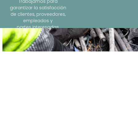
Trabajamos para
garantizar la satisfacción
de clientes, proveedores,
empleados y
partes interesadas,
contribuyendo al desarrollo
sostenible del entorno.